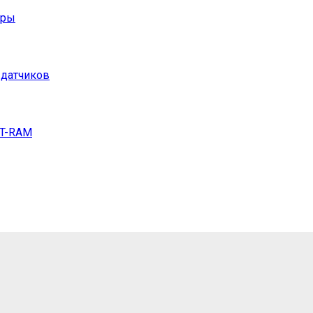
тры
 датчиков
DT-RAM