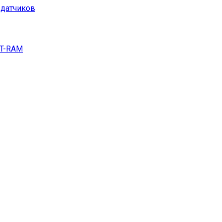
 датчиков
DT-RAM