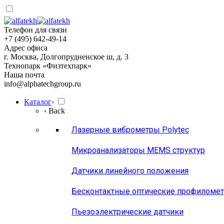
Телефон для связи
+7 (495) 642-49-14
Адрес офиса
г. Москва, Долгопрудненское ш, д. 3
Технопарк «Физтехпарк»
Наша почта
info@alphatechgroup.ru
Каталог
›
‹ Back
Лазерные виброметры Polytec
Микроанализаторы MEMS структур
Датчики линейного положения
Бесконтактные оптические профиломе
Пьезоэлектрические датчики